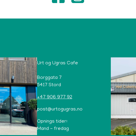
Urt og Ugras Cafe
Borggata 7
5417 Stord
+47 906 977 92
post@urtogugras.no
Opnings tider:
Mand - fredag