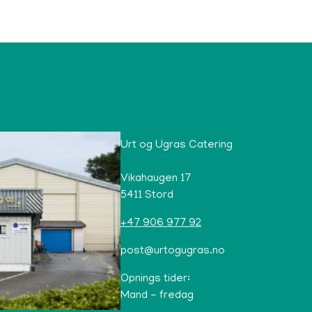
Urt og Ugras Catering
Vikahaugen 17
5411 Stord
+47 906 977 92
post@urtogugras.no
Opnings tider:
Mand - fredag