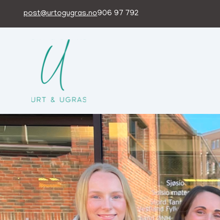
post@urtogugras.no
906 97 792
Urt&Ugras