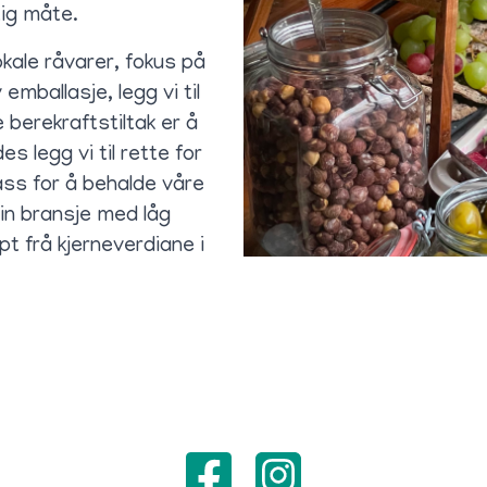
tig måte.
okale råvarer, fokus på
mballasje, legg vi til
 berekraftstiltak er å
s legg vi til rette for
ass for å behalde våre
in bransje med låg
pt frå kjerneverdiane i