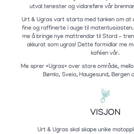
utval tenester og vidareføre vår brenna
Urt & Ugras vart starta med tanken om at 
fine og raffinerte i auge til matentusiaste
me å bringe nye mattrendar til Stord – tre
akkurat som ugras! Dette formidlar me 
kaféen vår.
Me sprer «Ugras» over store område, mellom
Bømlo, Sveio, Haugesund, Bergen 
VISJON
Urt & Ugras skal skape unike matopp