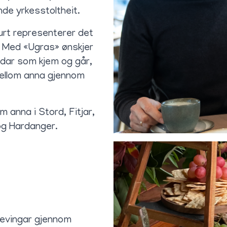
nde yrkesstoltheit.
urt representerer det
n. Med «Ugras» ønskjer
ndar som kjem og går,
mellom anna gjennom
 anna i Stord, Fitjar,
og Hardanger.
levingar gjennom