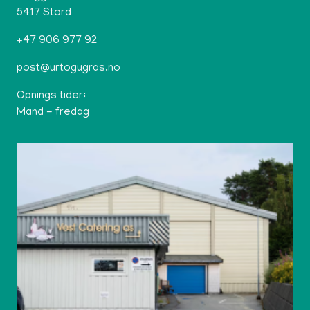
5417 Stord
+47 906 977 92
post@urtogugras.no
Opnings tider:
Mand - fredag