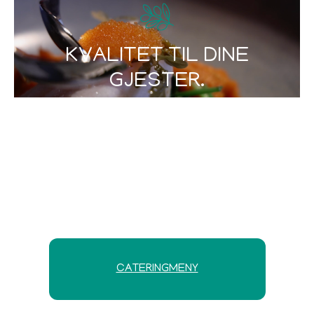
KVALITET TIL DINE
GJESTER.
Me har ein variert og god catering
meny, som vil tilfrestille dei fleste
anledningene.
Me tilpasser dine gjester og ditt
arrangemang.
CATERINGMENY